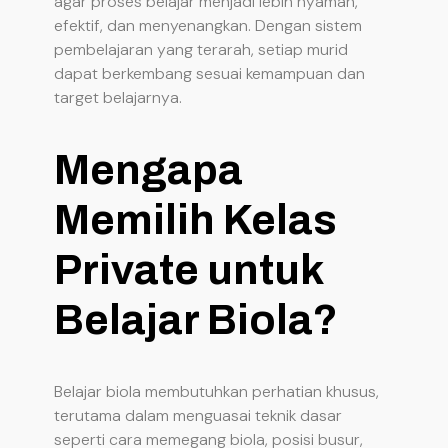
agar proses belajar menjadi lebih nyaman,
efektif, dan menyenangkan. Dengan sistem
pembelajaran yang terarah, setiap murid
dapat berkembang sesuai kemampuan dan
target belajarnya.
Mengapa
Memilih Kelas
Private untuk
Belajar Biola?
Belajar biola membutuhkan perhatian khusus,
terutama dalam menguasai teknik dasar
seperti cara memegang biola, posisi busur,