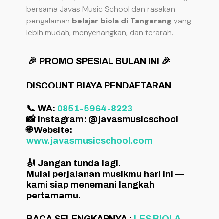
bersama Javas Music School dan rasakan
pengalaman
belajar biola di Tangerang
yang
lebih mudah, menyenangkan, dan terarah.
.
🎉 PROMO SPESIAL BULAN INI 🎉
DISCOUNT BIAYA PENDAFTARAN
📞 WA:
0851-5964-8223
📸 Instagram: @javasmusicschool
🌐 Website:
www.javasmusicschool.com
🎻 Jangan tunda lagi.
Mulai perjalanan musikmu hari ini —
kami siap menemani langkah
pertamamu.
BACA SELENGKAPNYA :
LES BIOLA