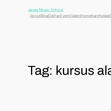
Javas Music School
About
Blog
Daftar
Event
Galeri
Home
Karir
Kelas
K
Tag:
kursus al