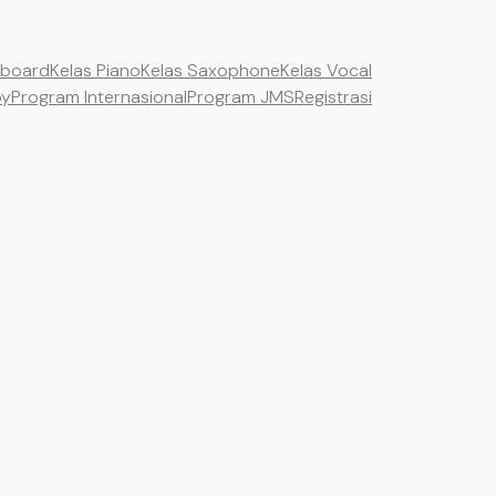
yboard
Kelas Piano
Kelas Saxophone
Kelas Vocal
by
Program Internasional
Program JMS
Registrasi