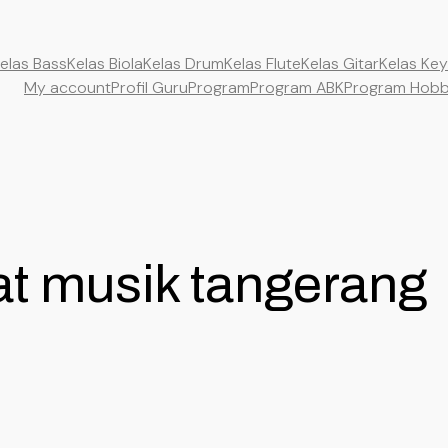
elas Bass
Kelas Biola
Kelas Drum
Kelas Flute
Kelas Gitar
Kelas Ke
My account
Profil Guru
Program
Program ABK
Program Hob
at musik tangerang