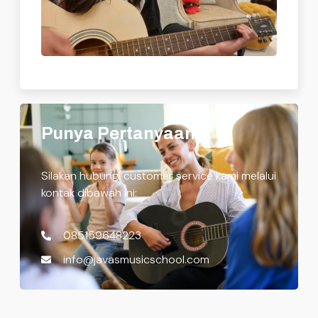
Punya Pertanyaan?
Silakan hubungi customer service kami melalui
kontak dibawah ini:
085159648223
info@javasmusicschool.com