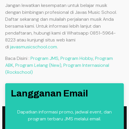
Jangan lewatkan kesempatan untuk belajar musik
dengan bimbingan profesional di Javas Music School.
Daftar sekarang dan mulailah perjalanan musik Anda
bersama kami. Untuk informasi lebih lanjut dan
pendaftaran, hubungi kami di Whatsapp 0851-5964-
8223 atau kunjungi situs web kami
di
javasmusicschool.com
.
Baca Disini :
Program JMS
,
Program Hobby
,
Program
ABK
,
Program Lelang (New)
,
Program Internasional
(Rockschool)
Langganan Email
Dapatkan informasi promo, jadwal event, dan
program terbaru JMS melalui email.