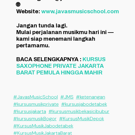
🌐
Website:
www.javasmusicschool.com
Jangan tunda lagi.
Mulai perjalanan musikmu hari ini —
kami siap menemani langkah
pertamamu.
BACA SELENGKAPNYA :
KURSUS
SAXOPHONE PRIVATE JAKARTA
BARAT PEMULA HINGGA MAHIR
#JavasMusicSchool
#JMS
#ketenangan
#kursusmusikprivate
#kursusjabodetabek
#kursusjakarta
#kursusmusikbekasicibubur
#kursusmusikBogor
#KursusMusikDepok
#KursusMusikJabodetabek
#KursusMusikJakartaBarat