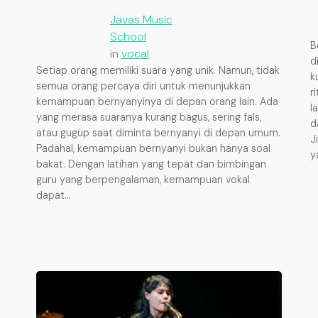
Javas Music
School
B
in
vocal
d
Setiap orang memiliki suara yang unik. Namun, tidak
k
semua orang percaya diri untuk menunjukkan
r
kemampuan bernyanyinya di depan orang lain. Ada
l
yang merasa suaranya kurang bagus, sering fals,
d
atau gugup saat diminta bernyanyi di depan umum.
J
Padahal, kemampuan bernyanyi bukan hanya soal
y
bakat. Dengan latihan yang tepat dan bimbingan
guru yang berpengalaman, kemampuan vokal
dapat…