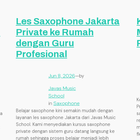
Les Saxophone Jakarta
t
Private ke Rumah
dengan Guru
Profesional
Jun 8, 2026
—
by
Javas Music
School
K
in
Saxophone
P
Belajar saxophone kini semakin mudah dengan
ga
s
layanan les saxophone Jakarta dari Javas Music
r
School. Kami menyediakan kursus saxophone
k
m
private dengan sistem guru datang langsung ke
f
rumah sehingga proses belajar menjadi lebih