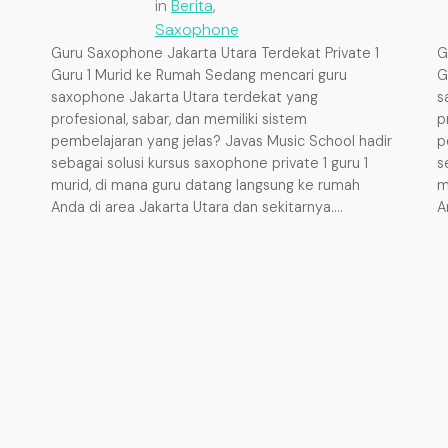
in
Berita
, 
Saxophone
Guru Saxophone Jakarta Utara Terdekat Private 1
G
Guru 1 Murid ke Rumah Sedang mencari guru
G
saxophone Jakarta Utara terdekat yang
s
profesional, sabar, dan memiliki sistem
p
pembelajaran yang jelas? Javas Music School hadir
p
sebagai solusi kursus saxophone private 1 guru 1
s
murid, di mana guru datang langsung ke rumah
m
Anda di area Jakarta Utara dan sekitarnya.…
A