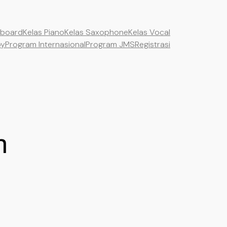
yboard
Kelas Piano
Kelas Saxophone
Kelas Vocal
by
Program Internasional
Program JMS
Registrasi
n