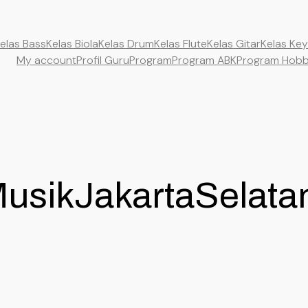
elas Bass
Kelas Biola
Kelas Drum
Kelas Flute
Kelas Gitar
Kelas Ke
My account
Profil Guru
Program
Program ABK
Program Hob
usikJakartaSelata