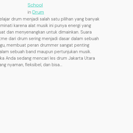
School
in
Drum
elajar drum menjadi salah satu pilihan yang banyak
iminati karena alat musik ini punya energi yang
uat dan menyenangkan untuk dimainkan. Suara
itme dari drum sering menjadi dasar dalam sebuah
agu, membuat peran drummer sangat penting
alam sebuah band maupun pertunjukan musik.
ika Anda sedang mencari les drum Jakarta Utara
ang nyaman, fleksibel, dan bisa…