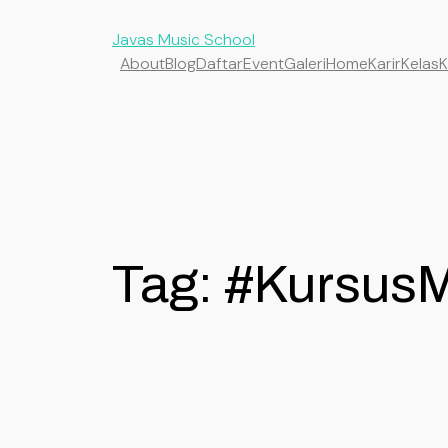
Javas Music School
About
Blog
Daftar
Event
Galeri
Home
Karir
Kelas
K
Tag:
#KursusM