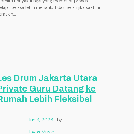
emiliki banyak fungsi yang membuat proses
elajar terasa lebih menarik. Tidak heran jika saat ini
emakin…
Les Drum Jakarta Utara
Private Guru Datang ke
Rumah Lebih Fleksibel
Jun 4, 2026
—
by
Javas Music