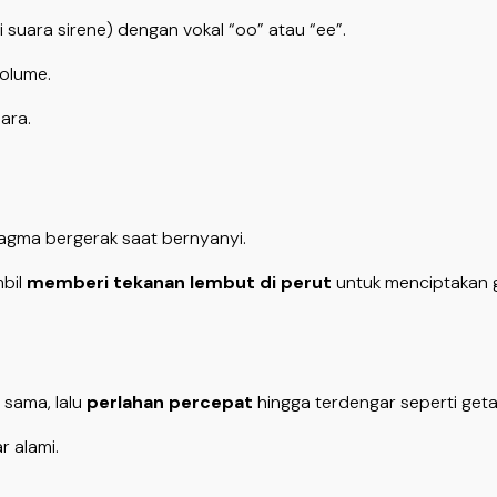
i suara sirene) dengan vokal “oo” atau “ee”.
volume.
ara.
ragma bergerak saat bernyanyi.
mbil
memberi tekanan lembut di perut
untuk menciptakan 
sama, lalu
perlahan percepat
hingga terdengar seperti geta
r alami.