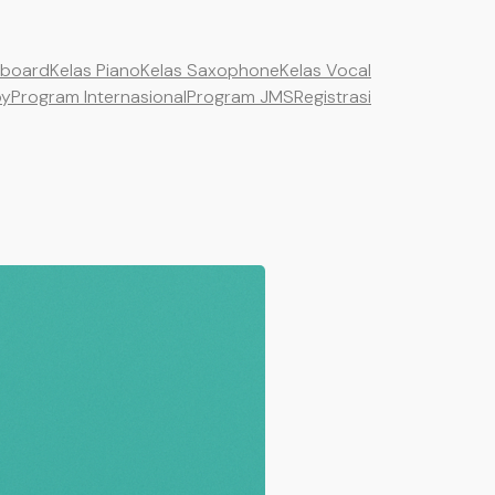
yboard
Kelas Piano
Kelas Saxophone
Kelas Vocal
by
Program Internasional
Program JMS
Registrasi