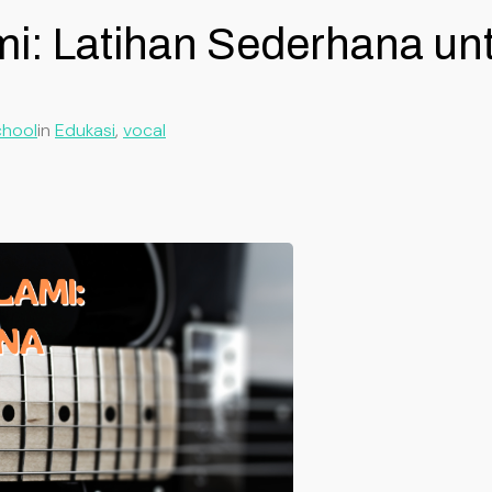
ami: Latihan Sederhana u
chool
in
Edukasi
, 
vocal