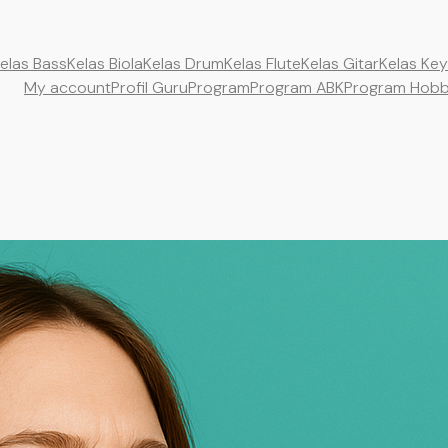
elas Bass
Kelas Biola
Kelas Drum
Kelas Flute
Kelas Gitar
Kelas Ke
My account
Profil Guru
Program
Program ABK
Program Hob