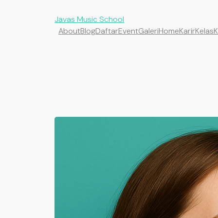
Javas Music School
About
Blog
Daftar
Event
Galeri
Home
Karir
Kelas
K