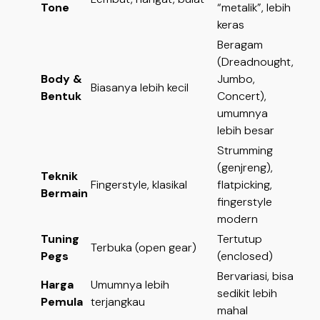
Tone
“metalik”, lebih
keras
Beragam
(Dreadnought,
Body &
Jumbo,
Biasanya lebih kecil
Bentuk
Concert),
umumnya
lebih besar
Strumming
(genjreng),
Teknik
Fingerstyle, klasikal
flatpicking,
Bermain
fingerstyle
modern
Tuning
Tertutup
Terbuka (open gear)
Pegs
(enclosed)
Bervariasi, bisa
Harga
Umumnya lebih
sedikit lebih
Pemula
terjangkau
mahal