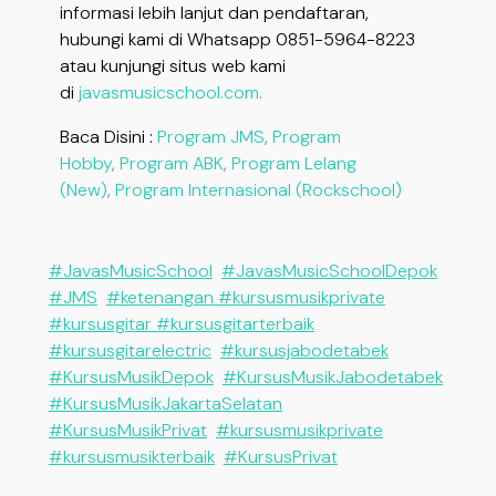
informasi lebih lanjut dan pendaftaran,
hubungi kami di Whatsapp 0851-5964-8223
atau kunjungi situs web kami
di
javasmusicschool.com
.
Baca Disini :
Program JMS
,
Program
Hobby
,
Program ABK
,
Program Lelang
(New)
,
Program Internasional (Rockschool)
#JavasMusicSchool
#JavasMusicSchoolDepok
#JMS
#ketenangan #kursusmusikprivate
#kursusgitar #kursusgitarterbaik
#kursusgitarelectric
#kursusjabodetabek
#KursusMusikDepok
#KursusMusikJabodetabek
#KursusMusikJakartaSelatan
#KursusMusikPrivat
#kursusmusikprivate
#kursusmusikterbaik
#KursusPrivat