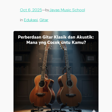
Oct 6, 2025
—
Javas Music School
by
in
Edukasi
, 
Gitar