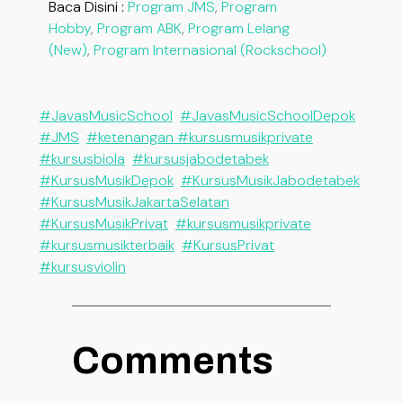
Baca Disini :
Program JMS
,
Program
Hobby
,
Program ABK
,
Program Lelang
(New)
,
Program Internasional (Rockschool)
#JavasMusicSchool
#JavasMusicSchoolDepok
#JMS
#ketenangan #kursusmusikprivate
#kursusbiola
#kursusjabodetabek
#KursusMusikDepok
#KursusMusikJabodetabek
#KursusMusikJakartaSelatan
#KursusMusikPrivat
#kursusmusikprivate
#kursusmusikterbaik
#KursusPrivat
#kursusviolin
Comments