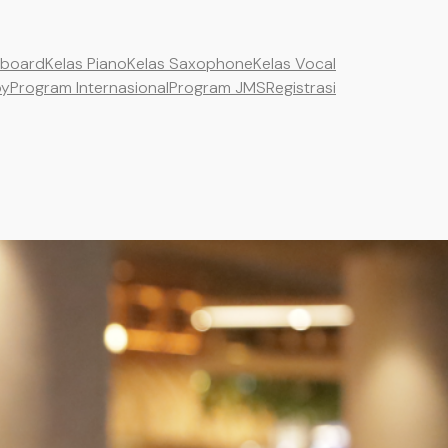
yboard
Kelas Piano
Kelas Saxophone
Kelas Vocal
by
Program Internasional
Program JMS
Registrasi