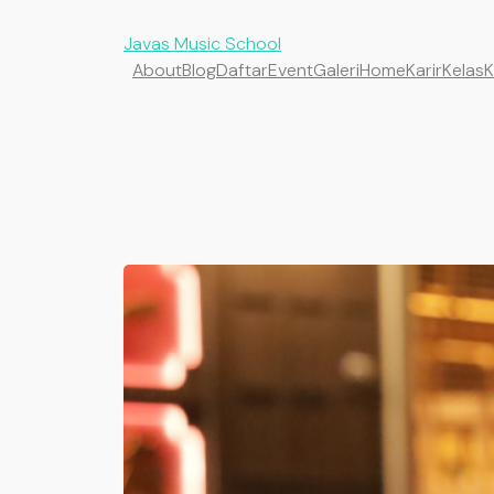
Javas Music School
About
Blog
Daftar
Event
Galeri
Home
Karir
Kelas
K