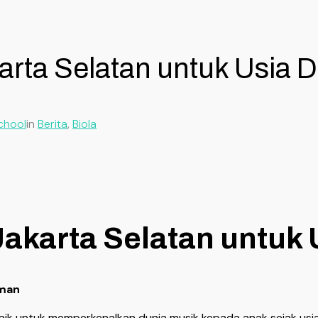
arta Selatan untuk Usia D
chool
in
Berita
, 
Biola
Jakarta Selatan untuk 
aman
aik untuk memperkenalkan dunia musik kepada anak sejak usia d