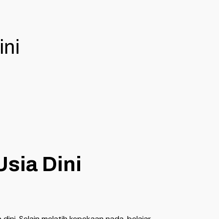
ini
Usia Dini
ini. Selain melatih kepekaan nada, belajar