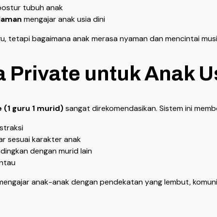
ostur tubuh anak
alaman
mengajar anak usia dini
u, tetapi bagaimana anak merasa nyaman dan mencintai musik
a Private untuk Anak U
e (1 guru 1 murid)
sangat direkomendasikan. Sistem ini membe
straksi
r sesuai karakter anak
dingkan dengan murid lain
antau
sa mengajar anak-anak dengan pendekatan yang lembut, komun