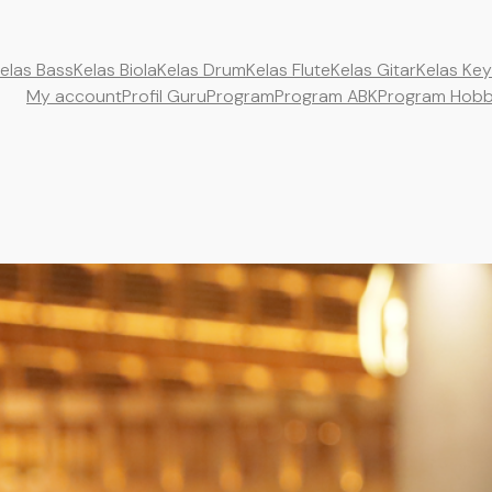
elas Bass
Kelas Biola
Kelas Drum
Kelas Flute
Kelas Gitar
Kelas Ke
My account
Profil Guru
Program
Program ABK
Program Hob