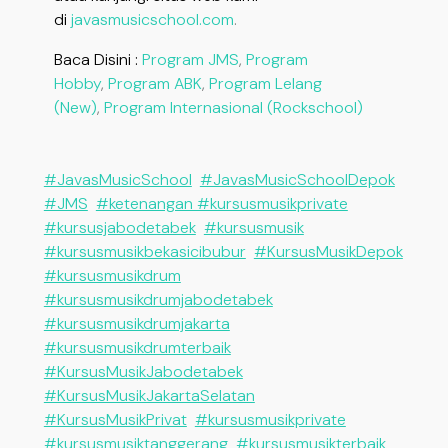
di
javasmusicschool.com
.
Baca Disini :
Program JMS
,
Program
Hobby
,
Program ABK
,
Program Lelang
(New)
,
Program Internasional (Rockschool)
#JavasMusicSchool
#JavasMusicSchoolDepok
#JMS
#ketenangan #kursusmusikprivate
#kursusjabodetabek
#kursusmusik
#kursusmusikbekasicibubur
#KursusMusikDepok
#kursusmusikdrum
#kursusmusikdrumjabodetabek
#kursusmusikdrumjakarta
#kursusmusikdrumterbaik
#KursusMusikJabodetabek
#KursusMusikJakartaSelatan
#KursusMusikPrivat
#kursusmusikprivate
#kursusmusiktanggerang
#kursusmusikterbaik