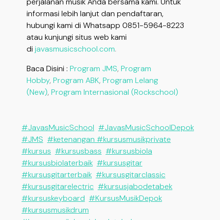
perjalanan musik Anda bersama kami. Untuk
informasi lebih lanjut dan pendaftaran,
hubungi kami di Whatsapp 0851-5964-8223
atau kunjungi situs web kami
di
javasmusicschool.com
.
Baca Disini :
Program JMS
,
Program
Hobby
,
Program ABK
,
Program Lelang
(New)
,
Program Internasional (Rockschool)
#JavasMusicSchool
#JavasMusicSchoolDepok
#JMS
#ketenangan #kursusmusikprivate
#kursus
#kursusbass
#kursusbiola
#kursusbiolaterbaik
#kursusgitar
#kursusgitarterbaik
#kursusgitarclassic
#kursusgitarelectric
#kursusjabodetabek
#kursuskeyboard
#KursusMusikDepok
#kursusmusikdrum