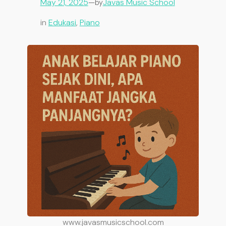
May 21, 2025
—
Javas Music School
by
in
Edukasi
, 
Piano
www.javasmusicschool.com