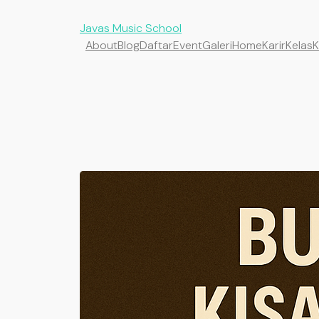
Javas Music School
About
Blog
Daftar
Event
Galeri
Home
Karir
Kelas
K