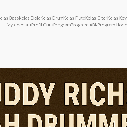
elas Bass
Kelas Biola
Kelas Drum
Kelas Flute
Kelas Gitar
Kelas Ke
My account
Profil Guru
Program
Program ABK
Program Hob