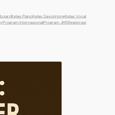
yboard
Kelas Piano
Kelas Saxophone
Kelas Vocal
by
Program Internasional
Program JMS
Registrasi