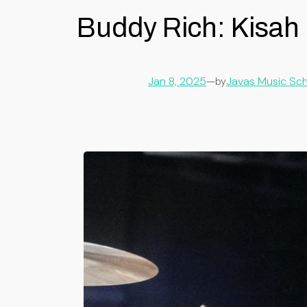
Buddy Rich: Kisah
Jan 8, 2025
—
Javas Music Sc
by