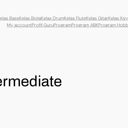
elas Bass
Kelas Biola
Kelas Drum
Kelas Flute
Kelas Gitar
Kelas Ke
My account
Profil Guru
Program
Program ABK
Program Hob
ermediate