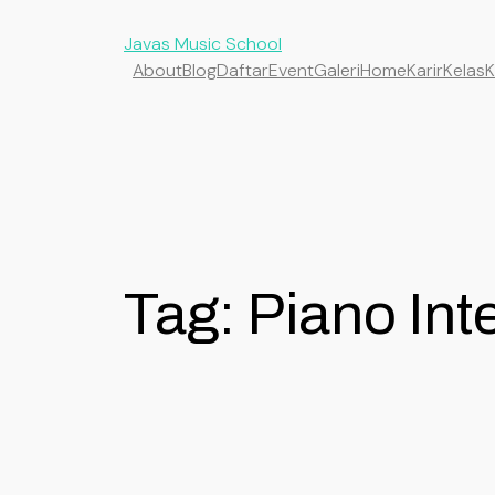
Javas Music School
About
Blog
Daftar
Event
Galeri
Home
Karir
Kelas
K
Tag:
Piano Int