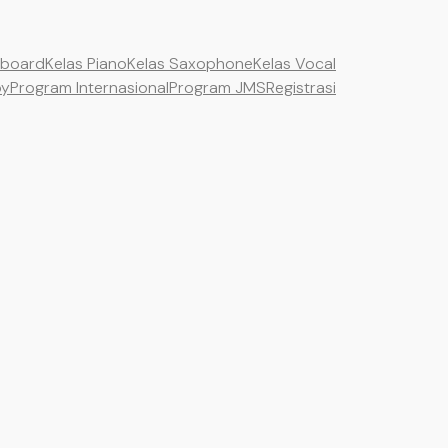
yboard
Kelas Piano
Kelas Saxophone
Kelas Vocal
by
Program Internasional
Program JMS
Registrasi