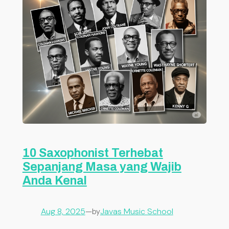
10 Saxophonist Terhebat
Sepanjang Masa yang Wajib
Anda Kenal
Aug 8, 2025
—
Javas Music School
by