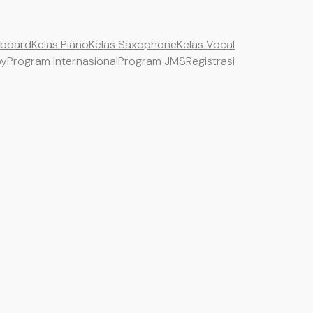
yboard
Kelas Piano
Kelas Saxophone
Kelas Vocal
by
Program Internasional
Program JMS
Registrasi