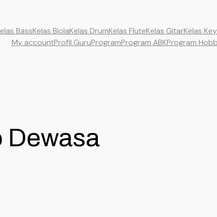
elas Bass
Kelas Biola
Kelas Drum
Kelas Flute
Kelas Gitar
Kelas Ke
My account
Profil Guru
Program
Program ABK
Program Hob
o Dewasa