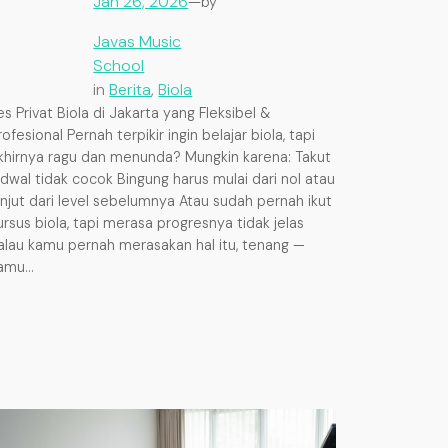
Jan 26, 2026
—
by
Javas Music
School
in
Berita
, 
Biola
es Privat Biola di Jakarta yang Fleksibel &
rofesional Pernah terpikir ingin belajar biola, tapi
khirnya ragu dan menunda? Mungkin karena: Takut
adwal tidak cocok Bingung harus mulai dari nol atau
anjut dari level sebelumnya Atau sudah pernah ikut
ursus biola, tapi merasa progresnya tidak jelas
alau kamu pernah merasakan hal itu, tenang —
amu…