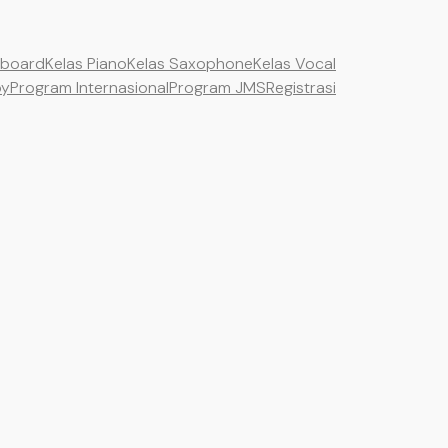
yboard
Kelas Piano
Kelas Saxophone
Kelas Vocal
by
Program Internasional
Program JMS
Registrasi