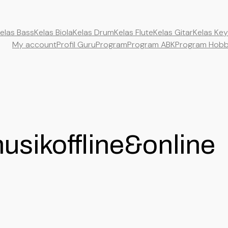
elas Bass
Kelas Biola
Kelas Drum
Kelas Flute
Kelas Gitar
Kelas Ke
My account
Profil Guru
Program
Program ABK
Program Hob
sikoffline&online