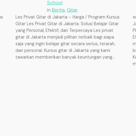
School
in
Berita
, 
Gitar
us
Les Privat Gitar di Jakarta – Harga / Program Kursus
w
Gitar Les Privat Gitar di Jakarta: Solusi Belajar Gitar
J
yang Personal, Efektif, dan Terpercaya Les privat
P
gitar di Jakarta menjadi pilihan terbaik bagi siapa
E
saja yang ingin belajar gitar secara serius, terarah,
m
g
dan personal. Kursus gitar di Jakarta yang kami
b
tawarkan memberikan banyak keuntungan yang…
K
m