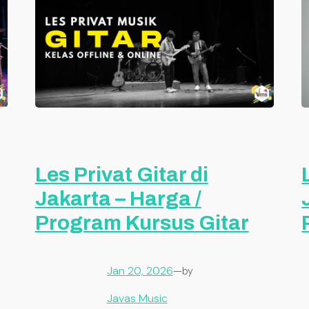
Les Privat Gitar di
Jakarta – Harga /
Program Kursus Gitar
Jan 20, 2026
—
by
Javas Music