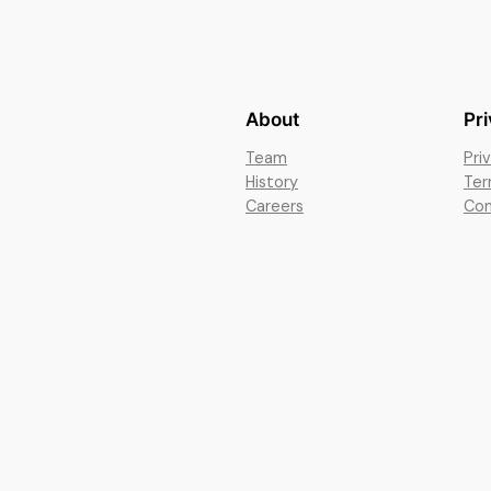
About
Pr
Team
Pri
History
Ter
Careers
Con