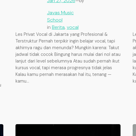
Jan 27, 2026
—
by
Javas Music
School
in
Berita
, 
vocal
Les Privat Vocal di Jakarta yang Profesional &
L
Terstruktur Pernah terpikir ingin belajar vocal, tapi
P
akhirnya ragu dan menunda? Mungkin karena: Takut
a
jadwal tidak cocok Bingung harus mulai dari nol atau
j
lanjut dari level sebelumnya Atau sudah pernah ikut
l
kursus vocal, tapi merasa progresnya tidak jelas
k
Kalau kamu pernah merasakan hal itu, tenang —
K
kamu…
k
u