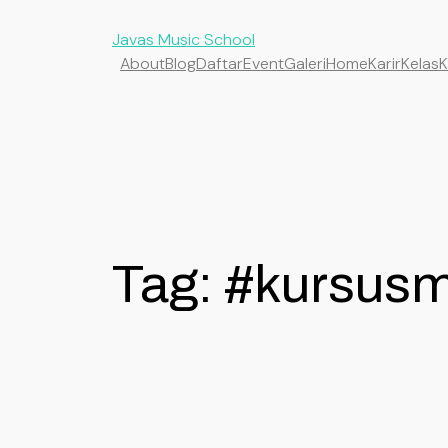
Javas Music School
About
Blog
Daftar
Event
Galeri
Home
Karir
Kelas
K
Tag:
#kursusmu